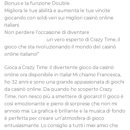
Bonus e la funzione Double.
Migliora le tue abilità e aumenta le tue vincite
giocando con soldi veri sui migliori casinò online
italiani.
Non perdere l’occasione di diventare
vai al sito
ufficiale del gioco
un vero esperto di Crazy Time, il
gioco che sta rivoluzionando il mondo del casinò
online italiano!”
Gioca a Crazy Time: il divertente gioco da casinò
online ora disponibile in Italia! Mi chiamo Francesca,
ho 32 anni e sono una grande appassionata di giochi
da casinò online. Da quando ho scoperto Crazy
Time, non riesco più a smettere di giocarci! Il gioco è
così emozionante e pieno di sorprese che non mi
annoio mai. La grafica è brillante e la musica di fondo
è perfetta per creare un’atmosfera di gioco
entusiasmante. Lo consiglio a tutti i miei amici che