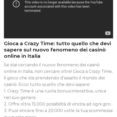
Gioca a Crazy Time: tutto quello che devi
sapere sul nuovo fenomeno dei casinò
online in Italia
Se stai cercando il nuovo fenomeno dei casinò
online in Italia, non cercare oltre! Gioca a Crazy Time,
il gioco che sta prendendo d’assalto il mondo dei
casinò. Ecco tutto quello che devi sapere:
1. Crazy Time è una ruota bonus interattiva, unica
nel suo genere.
2. Offre oltre 15.000 possibilità di vincita ad ogni giro.
3. Puoi vincere fino a 20.000 volte la tua scommessa