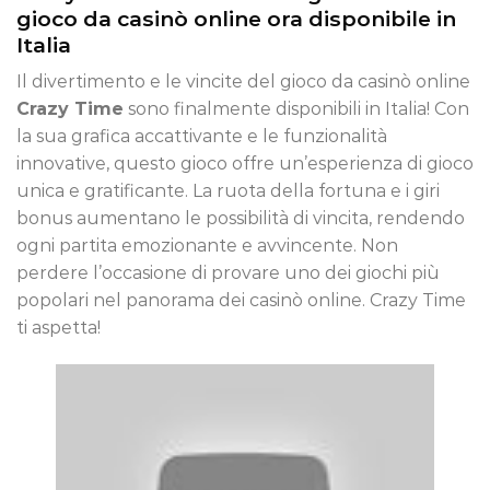
gioco da casinò online ora disponibile in
Italia
Il divertimento e le vincite del gioco da casinò online
Crazy Time
sono finalmente disponibili in Italia! Con
la sua grafica accattivante e le funzionalità
innovative, questo gioco offre un’esperienza di gioco
unica e gratificante. La ruota della fortuna e i giri
bonus aumentano le possibilità di vincita, rendendo
ogni partita emozionante e avvincente. Non
perdere l’occasione di provare uno dei giochi più
popolari nel panorama dei casinò online. Crazy Time
ti aspetta!