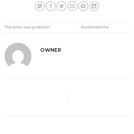
This entry was posted in
Uncategorized
. Bookmark the
permalink
.
OWNER
Casinos en ligne en
argent réel en France –
Méthodes de paiement
disponibles