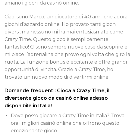
amano i giochi da casinò online.
Ciao, sono Marco, un giocatore di 40 anni che adora i
giochi d’azzardo online. Ho provato tanti giochi
diversi, ma nessuno mi ha mai entusiasmato come
Crazy Time. Questo gioco è semplicemente
fantastico! Ci sono sempre nuove cose da scoprire e
mi piace l’adrenalina che provo ogni volta che giro la
ruota. La funzione bonus è eccitante e offre grandi
opportunità di vincita. Grazie a Crazy Time, ho
trovato un nuovo modo di divertirmi online.
Domande frequenti: Gioca a Crazy Time, il
divertente gioco da casinò online adesso
disponibile in Italia!
Dove posso giocare a Crazy Time in Italia? Trova
ora i migliori casinò online che offrono questo
emozionante gioco.