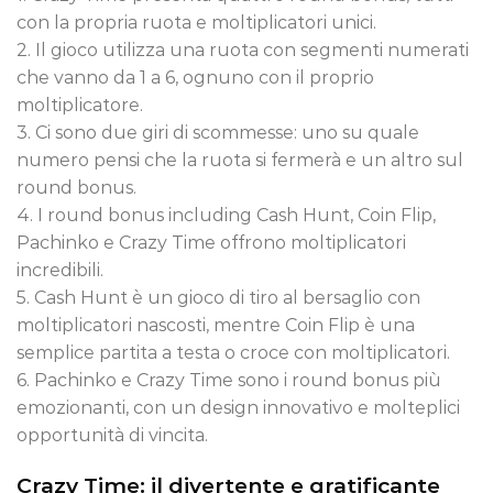
con la propria ruota e moltiplicatori unici.
2. Il gioco utilizza una ruota con segmenti numerati
che vanno da 1 a 6, ognuno con il proprio
moltiplicatore.
3. Ci sono due giri di scommesse: uno su quale
numero pensi che la ruota si fermerà e un altro sul
round bonus.
4. I round bonus including Cash Hunt, Coin Flip,
Pachinko e Crazy Time offrono moltiplicatori
incredibili.
5. Cash Hunt è un gioco di tiro al bersaglio con
moltiplicatori nascosti, mentre Coin Flip è una
semplice partita a testa o croce con moltiplicatori.
6. Pachinko e Crazy Time sono i round bonus più
emozionanti, con un design innovativo e molteplici
opportunità di vincita.
Crazy Time: il divertente e gratificante