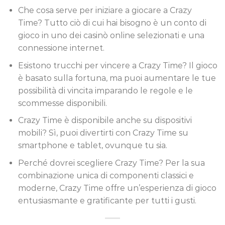
Che cosa serve per iniziare a giocare a Crazy
Time? Tutto ciò di cui hai bisogno è un conto di
gioco in uno dei casinò online selezionati e una
connessione internet.
Esistono trucchi per vincere a Crazy Time? Il gioco
è basato sulla fortuna, ma puoi aumentare le tue
possibilità di vincita imparando le regole e le
scommesse disponibili.
Crazy Time è disponibile anche su dispositivi
mobili? Sì, puoi divertirti con Crazy Time su
smartphone e tablet, ovunque tu sia.
Perché dovrei scegliere Crazy Time? Per la sua
combinazione unica di componenti classici e
moderne, Crazy Time offre un’esperienza di gioco
entusiasmante e gratificante per tutti i gusti.