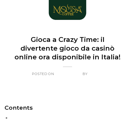
Skip
to
content
UNCATEGORIZED
Gioca a Crazy Time: il
divertente gioco da casinò
online ora disponibile in Italia!
POSTED ON
APRIL 23, 2025
BY
OWNER
Contents
Scopri Crazy Time: il nuovo, eccitante gioco da
casinò online ora disponibile in Italia